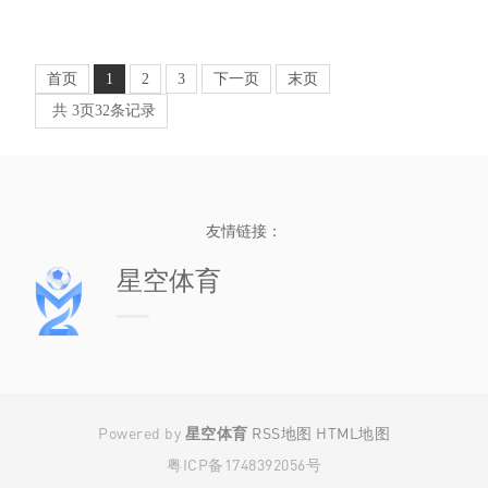
首页
1
2
3
下一页
末页
共
3
页
32
条记录
友情链接：
星空体育
Powered by
星空体育
RSS地图
HTML地图
粤ICP备1748392056号