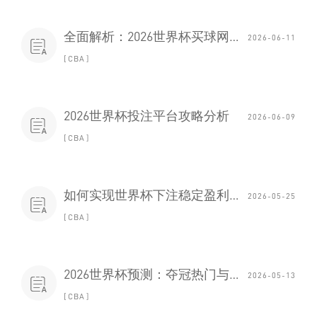
全面解析：2026世界杯买球网页版最新网址的选择与安全策略
2026-06-11

CBA
2026世界杯投注平台攻略分析
2026-06-09

CBA
如何实现世界杯下注稳定盈利技巧
2026-05-25

CBA
2026世界杯预测：夺冠热门与潜力黑马分析
2026-05-13

CBA