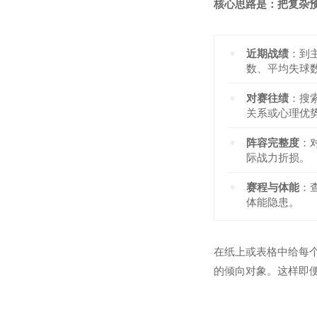
核心思路是：把复杂
近期战绩
：到
数、平均失球数
对赛往绩
：搜
关系或心理优
阵容完整度
：
际战力折损。
赛程与体能
：
体能隐患。
在纸上或表格中给每个
的倾向对象。这样即便