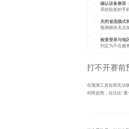
确认设备兼容
系统较新的手
关闭省流模式
预测模块无法
检查登录与地
判定为不在服
打不开赛前
在预测工具短期无法
对阵趋势，往往比“看