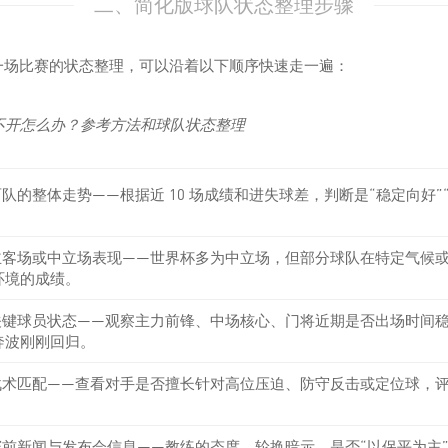
二、简化版球队状态整理步骤
一场比赛的状态整理，可以沿着以下顺序快速走一遍：
两队的整体走势——根据近 10 场成绩和进失球差，判断是“稳定向好”
分主客场或中立场表现——世界杯多为中立场，但部分球队在特定气候
环境的成绩。
定关键球员状态——观察主力前锋、中场核心、门将近期是否出场时间
奔波刚刚回归。
析战术匹配——查看对手是否擅长针对高位压迫、防守反击或定位球，
赛前新闻与发布会信息——教练的态度、轮换暗示、是否“以保平为主