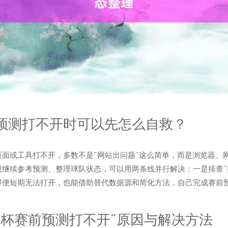
预测打不开时可以先怎么自救？
页面或工具打不开，多数不是“网站出问题”这么简单，而是浏览器、
想继续参考预测、整理球队状态，可以用两条线并行解决：一是排查“
即便短期无法打开，也能借助替代数据源和简化方法，自己完成赛前
界杯赛前预测打不开”原因与解决方法