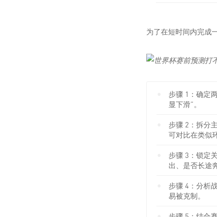
为了在短时间内完成
步骤 1：确定
显下滑”。
步骤 2：拆
可对比在类似
步骤 3：锁
出、是否长途
步骤 4：分
易被克制。
步骤 5：结合