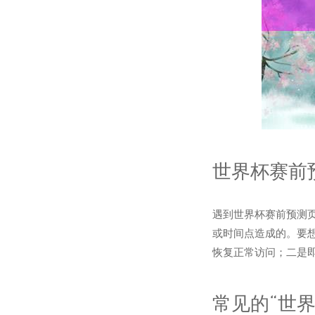
世界杯赛前
遇到世界杯赛前预测
或时间点造成的。要
恢复正常访问；二是
常见的“世