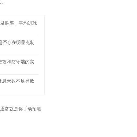
面。
记录胜率、平均进球
是否存在明显克制
进攻和防守端的实
休息天数不足导致
通常就是你手动预测