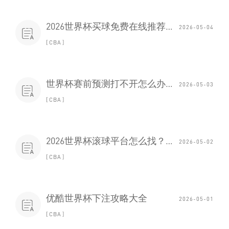
2026世界杯买球免费在线推荐平台
2026-05-04

CBA
世界杯赛前预测打不开怎么办？参考方法和球队状态整理
2026-05-03

CBA
2026世界杯滚球平台怎么找？地址更新和盘口判断说明
2026-05-02

CBA
优酷世界杯下注攻略大全
2026-05-01

CBA