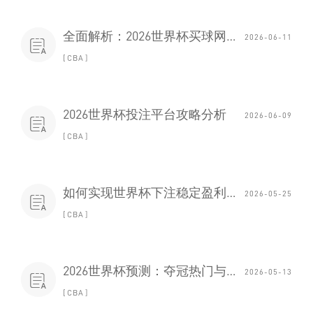
全面解析：2026世界杯买球网页版最新网址的选择与安全策略
2026-06-11

CBA
2026世界杯投注平台攻略分析
2026-06-09

CBA
如何实现世界杯下注稳定盈利技巧
2026-05-25

CBA
2026世界杯预测：夺冠热门与潜力黑马分析
2026-05-13

CBA