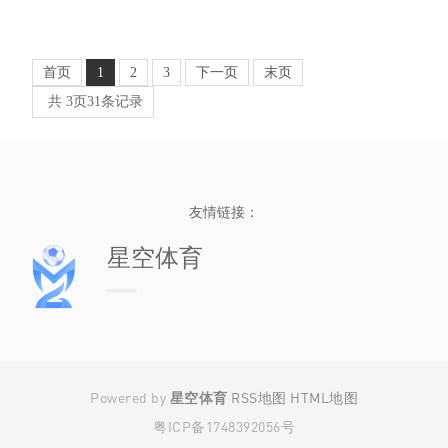
首页
1
2
3
下一页
末页
共
3
页
31
条记录
友情链接：
星空体育
Powered by
星空体育
RSS地图
HTML地图
粤ICP备1748392056号