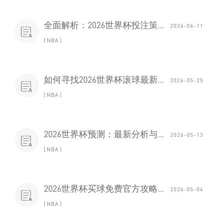
全面解析：2026世界杯投注策略与指南
2026-06-11

NBA
如何寻找2026世界杯滚球最新地址及最佳平台推荐
2026-05-25

NBA
2026世界杯预测：最新分析与动态
2026-05-13

NBA
2026世界杯买球免费官方攻略大揭秘
2026-05-04

NBA