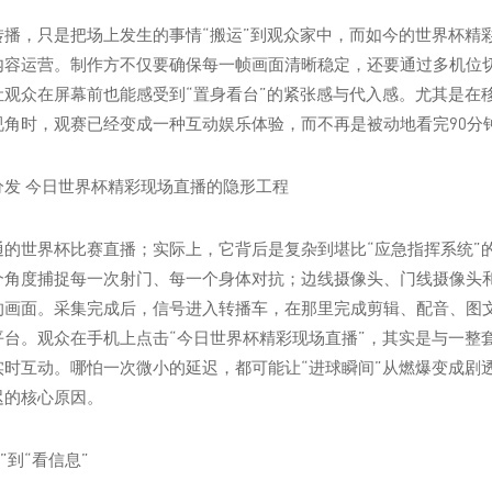
转播，只是把场上发生的事情“搬运”到观众家中，而如今的世界杯精
内容运营。制作方不仅要确保每一帧画面清晰稳定，还要通过多机位
让观众在屏幕前也能感受到“置身看台”的紧张感与代入感。尤其是在
视角时，观赛已经变成一种互动娱乐体验，而不再是被动地看完90分
分发 今日世界杯精彩现场直播的隐形工程
通的世界杯比赛直播；实际上，它背后是复杂到堪比“应急指挥系统”
个角度捕捉每一次射门、每一个身体对抗；边线摄像头、门线摄像头
的画面。采集完成后，信号进入转播车，在那里完成剪辑、配音、图
平台。观众在手机上点击“今日世界杯精彩现场直播”，其实是与一整
实时互动。哪怕一次微小的延迟，都可能让“进球瞬间”从燃爆变成剧
迟的核心原因。
”到“看信息”