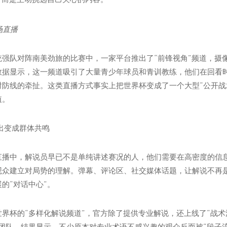
统强队对阵南美劲旅的比赛中，一家平台推出了“前锋视角”频道，摄
数据显示，这一频道吸引了大量青少年球员和青训教练，他们在回看
对防线的牵扯。这类直播方式事实上把世界杯变成了一个大型“公开战
值。
出变成群体共鸣
直播中，解说员早已不是单纯讲述赛况的人，他们需要在高密度的信
观众建立对局势的理解。弹幕、评论区、社交媒体话题，让解说不再
的“对话中心”。
界杯的“多样化解说频道”，官方除了提供专业解说，还上线了“战术流
团队。结果显示，不少原本对专业术语不感兴趣的观众反而被“段子