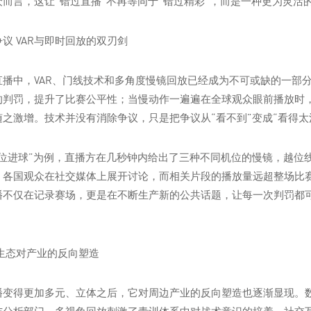
而言，这让“错过直播”不再等同于“错过精彩”，而是一种更为灵活
议 VAR与即时回放的双刃剑
直播中，VAR、门线技术和多角度慢镜回放已经成为不可或缺的一部
的判罚，提升了比赛公平性；当慢动作一遍遍在全球观众眼前播放时
之激增。技术并没有消除争议，只是把争议从“看不到”变成“看得太
越位进球”为例，直播方在几秒钟内给出了三种不同机位的慢镜，越位
，各国观众在社交媒体上展开讨论，而相关片段的播放量远超整场比
播不仅在记录赛场，更是在不断生产新的公共话题，让每一次判罚都
生态对产业的反向塑造
播变得更加多元、立体之后，它对周边产业的反向塑造也逐渐显现。