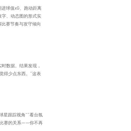
进球值xG、跑动距离
数字、动态图的形式实
解比赛节奏与攻守倾向
实时数据。结果发现，
觉得少点东西。”这表
。
球星跟踪视角”“看台氛
比赛的关系——你不再