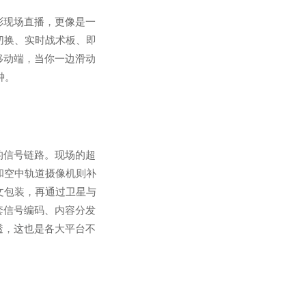
彩现场直播，更像是一
切换、实时战术板、即
移动端，当你一边滑动
钟。
的信号链路。现场的超
和空中轨道摄像机则补
文包装，再通过卫星与
套信号编码、内容分发
透，这也是各大平台不