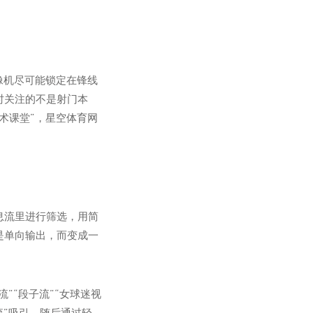
像机尽可能锁定在锋线
时关注的不是射门本
术课堂”，
星空体育网
息流里进行筛选，用简
是单向输出，而变成一
”“段子流”“女球迷视
流”吸引，随后通过轻