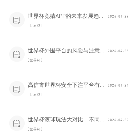
世界杯竞猜APP的未来发展趋势展望
2026-04-29

世界杯
世界杯外围平台的风险与注意事项
2026-04-25

世界杯
高信誉世界杯安全下注平台有哪些特点
2026-04-24

世界杯
世界杯滚球玩法大对比，不同策略深剖析
2026-04-22

世界杯