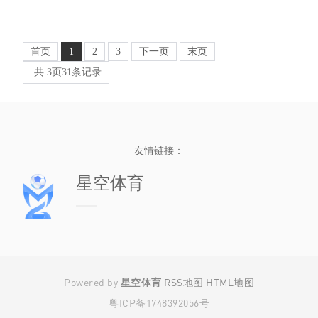
首页
1
2
3
下一页
末页
共
3
页
31
条记录
友情链接：
星空体育
Powered by
星空体育
RSS地图
HTML地图
粤ICP备1748392056号