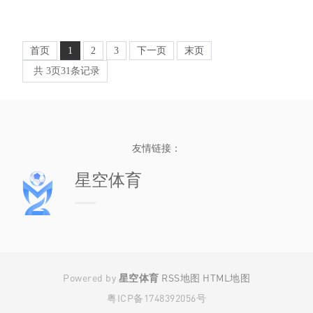
首页
1
2
3
下一页
末页
共
3
页
31
条记录
友情链接：
星空体育
Powered by
星空体育
RSS地图
HTML地图
粤ICP备1748392056号