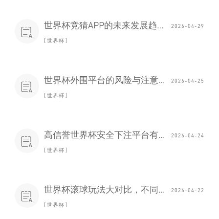
世界杯竞猜APP的未来发展趋势展望
2026-04-29

世界杯
世界杯外围平台的风险与注意事项
2026-04-25

世界杯
高信誉世界杯安全下注平台有哪些特点
2026-04-24

世界杯
世界杯滚球玩法大对比，不同策略深剖析
2026-04-22

世界杯