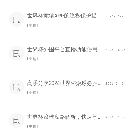
世界杯竞猜APP的隐私保护措施介绍
2026-04-29

中超
世界杯外围平台直播功能使用指南
2026-04-25

中超
高手分享2026世界杯滚球必胜策略
2026-04-24

中超
世界杯滚球盘路解析，快速掌握盈亏规律
2026-04-22

中超