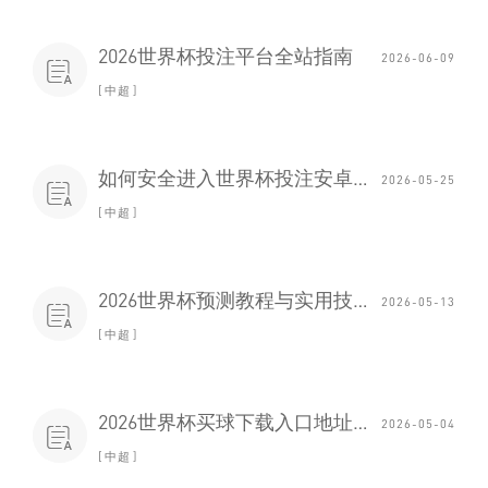
2026世界杯投注平台全站指南
2026-06-09

中超
如何安全进入世界杯投注安卓入口地址指南
2026-05-25

中超
2026世界杯预测教程与实用技巧解析
2026-05-13

中超
2026世界杯买球下载入口地址详解
2026-05-04

中超