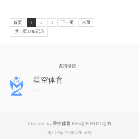
首页
1
2
3
下一页
末页
共
3
页
31
条记录
友情链接：
星空体育
Powered by
星空体育
RSS地图
HTML地图
粤ICP备1748392056号