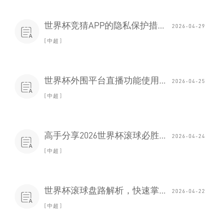
世界杯竞猜APP的隐私保护措施介绍
2026-04-29

中超
世界杯外围平台直播功能使用指南
2026-04-25

中超
高手分享2026世界杯滚球必胜策略
2026-04-24

中超
世界杯滚球盘路解析，快速掌握盈亏规律
2026-04-22

中超